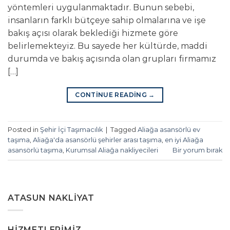
yöntemleri uygulanmaktadır. Bunun sebebi,
insanların farklı bütçeye sahip olmalarına ve işe
bakış açısı olarak beklediği hizmete göre
belirlemekteyiz. Bu sayede her kültürde, maddi
durumda ve bakış açısında olan grupları firmamız
[…]
CONTINUE READING
→
Posted in
Şehir İçi Taşımacılık
|
Tagged
Aliağa asansörlü ev
taşıma
,
Aliağa'da asansörlü şehirler arası taşıma
,
en iyi Aliağa
asansörlü taşıma
,
Kurumsal Aliağa nakliyecileri
Bir yorum bırak
ATASUN NAKLIYAT
HIZMETLERIMIZ