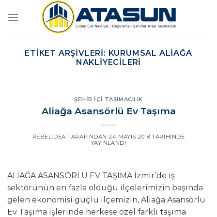
İçeriğe
atla
ETIKET ARŞIVLERI:
KURUMSAL ALIAĞA
NAKLIYECILERI
ŞEHIR İÇI TAŞIMACILIK
Aliağa Asansörlü Ev Taşıma
REBELIDEA
TARAFINDAN
24 MAYIS 2018
TARIHINDE
YAYINLANDI
ALİAĞA ASANSÖRLÜ EV TAŞIMA İzmir’de iş
sektörünün en fazla olduğu ilçelerimizin başında
gelen ekonomisi güçlü ilçemizin, Aliağa Asansörlü
Ev Taşıma işlerinde herkese özel farklı taşıma