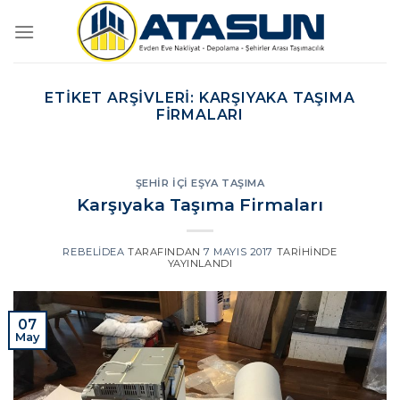
İçeriğe
atla
ETIKET ARŞIVLERI:
KARŞIYAKA TAŞIMA
FIRMALARI
ŞEHIR İÇI EŞYA TAŞIMA
Karşıyaka Taşıma Firmaları
REBELIDEA
TARAFINDAN
7 MAYIS 2017
TARIHINDE
YAYINLANDI
07
May