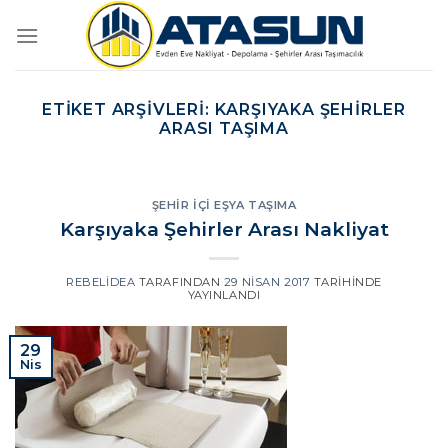
İçeriğe
atla
ETIKET ARŞIVLERI:
KARŞIYAKA ŞEHIRLER
ARASI TAŞIMA
ŞEHIR İÇI EŞYA TAŞIMA
Karşıyaka Şehirler Arası Nakliyat
REBELIDEA
TARAFINDAN
29 NISAN 2017
TARIHINDE
YAYINLANDI
29
Nis