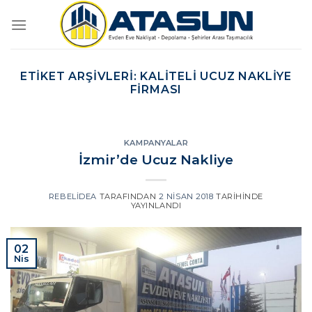
İçeriğe
atla
ETIKET ARŞIVLERI:
KALITELI UCUZ NAKLIYE
FIRMASI
KAMPANYALAR
İzmir’de Ucuz Nakliye
REBELIDEA
TARAFINDAN
2 NISAN 2018
TARIHINDE
YAYINLANDI
02
Nis