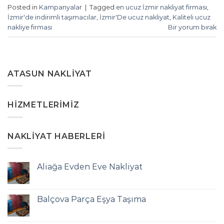
Posted in
Kampanyalar
|
Tagged
en ucuz İzmir nakliyat firması
,
İzmir'de indirimli taşımacılar
,
İzmir'De ucuz nakliyat
,
Kaliteli ucuz
nakliye firması
Bir yorum bırak
ATASUN NAKLIYAT
HIZMETLERIMIZ
NAKLIYAT HABERLERI
Aliağa Evden Eve Nakliyat
Balçova Parça Eşya Taşıma