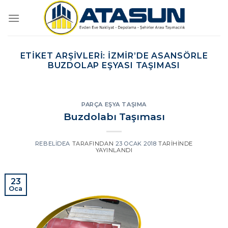
İçeriğe
atla
ETIKET ARŞIVLERI:
İZMIR’DE ASANSÖRLE
BUZDOLAP EŞYASI TAŞIMASI
PARÇA EŞYA TAŞIMA
Buzdolabı Taşıması
REBELIDEA
TARAFINDAN
23 OCAK 2018
TARIHINDE
YAYINLANDI
23
Oca