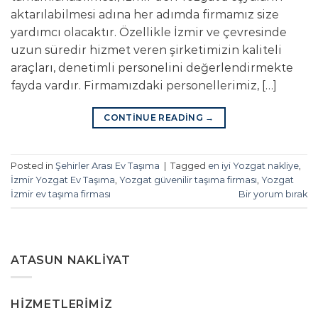
aktarılabilmesi adına her adımda firmamız size
yardımcı olacaktır. Özellikle İzmir ve çevresinde
uzun süredir hizmet veren şirketimizin kaliteli
araçları, denetimli personelini değerlendirmekte
fayda vardır. Firmamızdaki personellerimiz, […]
CONTINUE READING
→
Posted in
Şehirler Arası Ev Taşıma
|
Tagged
en iyi Yozgat nakliye
,
İzmir Yozgat Ev Taşıma
,
Yozgat güvenilir taşıma firması
,
Yozgat
İzmir ev taşıma firması
Bir yorum bırak
ATASUN NAKLIYAT
HIZMETLERIMIZ