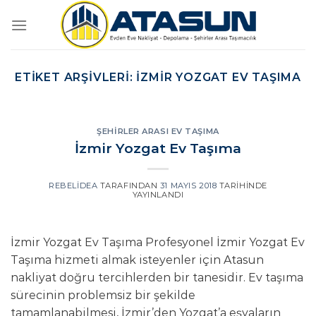
İçeriğe
atla
ETIKET ARŞIVLERI:
İZMIR YOZGAT EV TAŞIMA
ŞEHIRLER ARASI EV TAŞIMA
İzmir Yozgat Ev Taşıma
REBELIDEA
TARAFINDAN
31 MAYIS 2018
TARIHINDE
YAYINLANDI
İzmir Yozgat Ev Taşıma Profesyonel İzmir Yozgat Ev
Taşıma hizmeti almak isteyenler için Atasun
nakliyat doğru tercihlerden bir tanesidir. Ev taşıma
sürecinin problemsiz bir şekilde
tamamlanabilmesi, İzmir’den Yozgat’a eşyaların