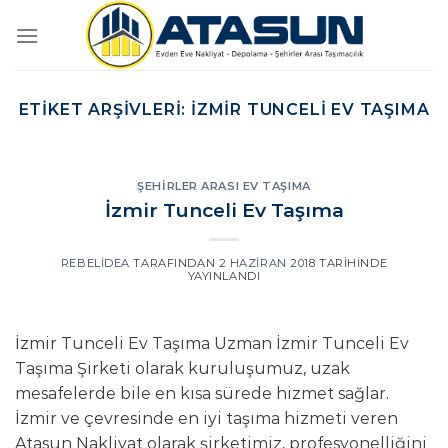
İçeriğe
atla
ETIKET ARŞIVLERI:
İZMIR TUNCELI EV TAŞIMA
ŞEHIRLER ARASI EV TAŞIMA
İzmir Tunceli Ev Taşıma
REBELIDEA
TARAFINDAN
2 HAZIRAN 2018
TARIHINDE
YAYINLANDI
İzmir Tunceli Ev Taşıma Uzman İzmir Tunceli Ev
Taşıma Şirketi olarak kuruluşumuz, uzak
mesafelerde bile en kısa sürede hizmet sağlar.
İzmir ve çevresinde en iyi taşıma hizmeti veren
Atasun Nakliyat olarak şirketimiz, profesyonelliğini