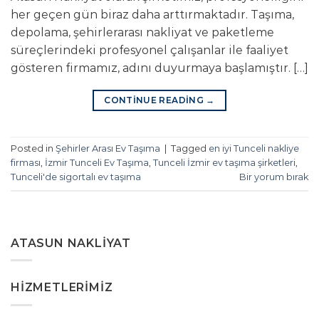
her geçen gün biraz daha arttırmaktadır. Taşıma,
depolama, şehirlerarası nakliyat ve paketleme
süreçlerindeki profesyonel çalışanlar ile faaliyet
gösteren firmamız, adını duyurmaya başlamıştır. […]
CONTINUE READING
→
Posted in
Şehirler Arası Ev Taşıma
|
Tagged
en iyi Tunceli nakliye
firması
,
İzmir Tunceli Ev Taşıma
,
Tunceli İzmir ev taşıma şirketleri
,
Tunceli'de sigortalı ev taşıma
Bir yorum bırak
ATASUN NAKLIYAT
HIZMETLERIMIZ