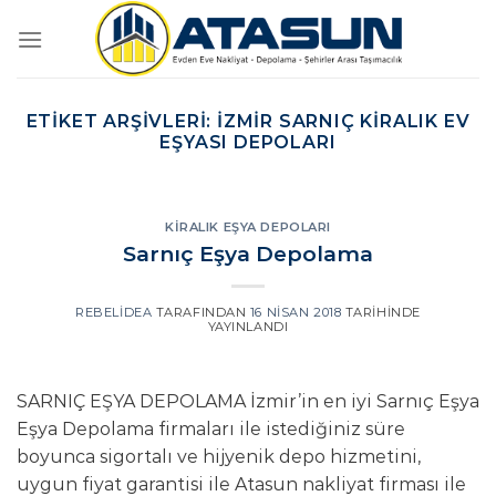
İçeriğe
atla
ETIKET ARŞIVLERI:
İZMIR SARNIÇ KIRALIK EV
EŞYASI DEPOLARI
KIRALIK EŞYA DEPOLARI
Sarnıç Eşya Depolama
REBELIDEA
TARAFINDAN
16 NISAN 2018
TARIHINDE
YAYINLANDI
SARNIÇ EŞYA DEPOLAMA İzmir’in en iyi Sarnıç Eşya
Eşya Depolama firmaları ile istediğiniz süre
boyunca sigortalı ve hijyenik depo hizmetini,
uygun fiyat garantisi ile Atasun nakliyat firması ile