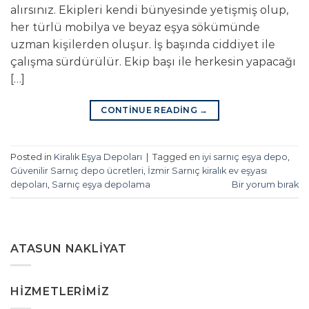
alırsınız. Ekipleri kendi bünyesinde yetişmiş olup,
her türlü mobilya ve beyaz eşya sökümünde
uzman kişilerden oluşur. İş başında ciddiyet ile
çalışma sürdürülür. Ekip başı ile herkesin yapacağı
[…]
CONTINUE READING
→
Posted in
Kiralık Eşya Depoları
|
Tagged
en iyi sarnıç eşya depo
,
Güvenilir Sarnıç depo ücretleri
,
İzmir Sarnıç kiralık ev eşyası
depoları
,
Sarnıç eşya depolama
Bir yorum bırak
ATASUN NAKLIYAT
HIZMETLERIMIZ