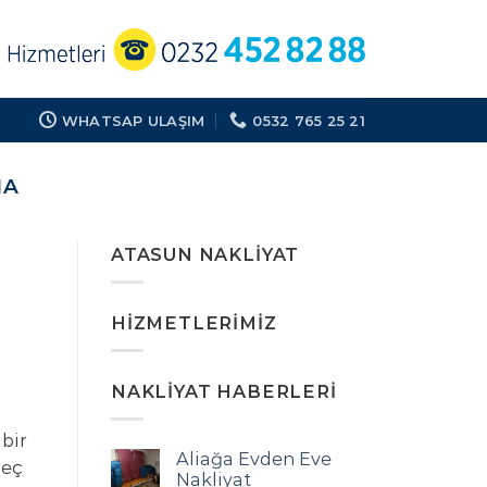
WHATSAP ULAŞIM
0532 765 25 21
MA
ATASUN NAKLIYAT
HIZMETLERIMIZ
NAKLIYAT HABERLERI
bir
Aliağa Evden Eve
reç
Nakliyat