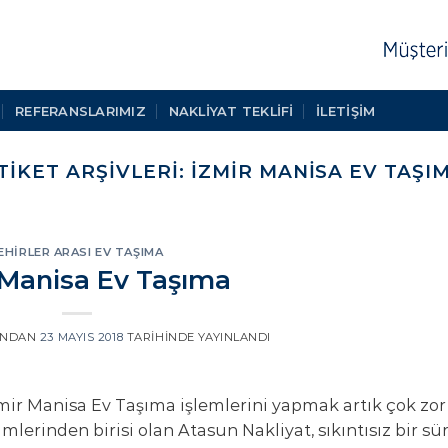
REFERANSLARIMIZ
NAKLIYAT TEKLIFI
İLETİŞİM
TIKET ARŞIVLERI:
IZMIR MANISA EV TAŞI
EHIRLER ARASI EV TAŞIMA
 Manisa Ev Taşıma
INDAN
23 MAYIS 2018
TARIHINDE YAYINLANDI
mir Manisa Ev Taşıma işlemlerini yapmak artık çok zor 
lerinden birisi olan Atasun Nakliyat, sıkıntısız bir sü