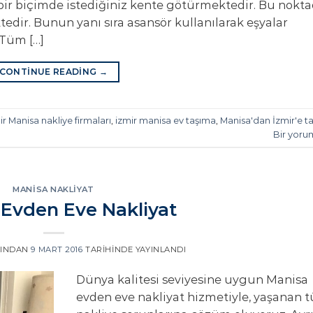
bir biçimde istediğiniz kente götürmektedir. Bu nokt
edir. Bunun yanı sıra asansör kullanılarak eşyalar
Tüm […]
CONTINUE READING
→
mir Manisa nakliye firmaları
,
izmir manisa ev taşıma
,
Manisa'dan İzmir'e t
Bir yoru
MANISA NAKLIYAT
Evden Eve Nakliyat
INDAN
9 MART 2016
TARIHINDE YAYINLANDI
Dünya kalitesi seviyesine uygun Manisa
evden eve nakliyat hizmetiyle, yaşanan 