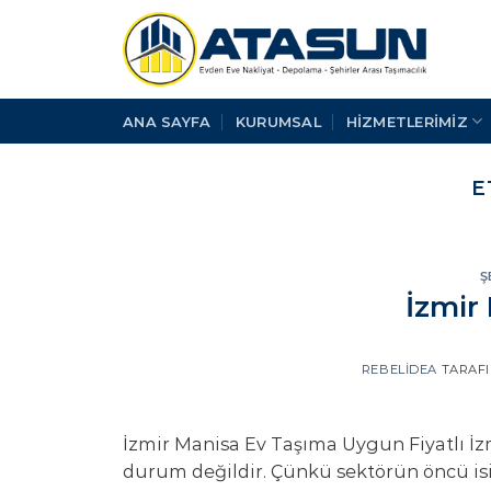
İçeriğe
atla
ANA SAYFA
KURUMSAL
HİZMETLERİMİZ
E
Ş
İzmir
REBELIDEA
TARAF
İzmir Manisa Ev Taşıma Uygun Fiyatlı İz
durum değildir. Çünkü sektörün öncü isim