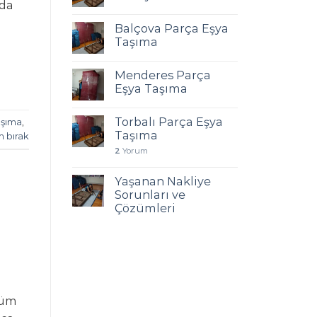
ada
Balçova Parça Eşya
Taşıma
Menderes Parça
Eşya Taşıma
Torbalı Parça Eşya
aşıma
,
Taşıma
m bırak
2
Yorum
Yaşanan Nakliye
Sorunları ve
Çözümleri
tüm