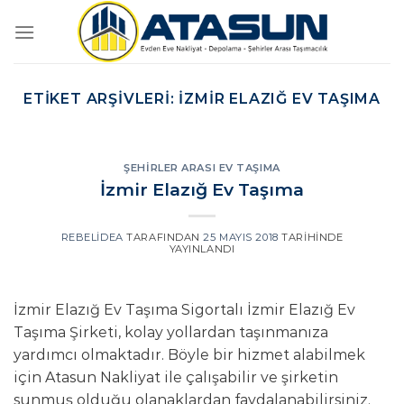
İçeriğe
atla
ETIKET ARŞIVLERI:
IZMIR ELAZIĞ EV TAŞIMA
ŞEHIRLER ARASI EV TAŞIMA
İzmir Elazığ Ev Taşıma
REBELIDEA
TARAFINDAN
25 MAYIS 2018
TARIHINDE
YAYINLANDI
İzmir Elazığ Ev Taşıma Sigortalı İzmir Elazığ Ev
Taşıma Şirketi, kolay yollardan taşınmanıza
yardımcı olmaktadır. Böyle bir hizmet alabilmek
için Atasun Nakliyat ile çalışabilir ve şirketin
sunmuş olduğu olanaklardan faydalanabilirsiniz.