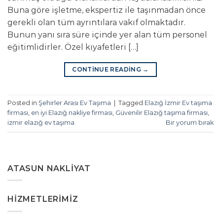
Buna göre işletme, ekspertiz ile taşınmadan önce
gerekli olan tüm ayrıntılara vakıf olmaktadır.
Bunun yanı sıra süre içinde yer alan tüm personel
eğitimlidirler. Özel kıyafetleri […]
CONTINUE READING
→
Posted in
Şehirler Arası Ev Taşıma
|
Tagged
Elazığ İzmir Ev taşıma
firması
,
en iyi Elazığ nakliye firması
,
Güvenilir Elazığ taşıma firması
,
izmir elazığ ev taşıma
Bir yorum bırak
ATASUN NAKLIYAT
HIZMETLERIMIZ