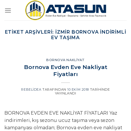
İçeriğe
atla
ETIKET ARŞIVLERI:
İZMIR BORNOVA INDIRIMLI
EV TAŞIMA
BORNOVA NAKLIYAT
Bornova Evden Eve Nakliyat
Fiyatları
REBELIDEA
TARAFINDAN
10 EKIM 2018
TARIHINDE
YAYINLANDI
BORNOVA EVDEN EVE NAKLİYAT FİYATLARI Yaz
indirimleri, kış sezonu ucuz taşıma veya sezon
kampanyası olmadan; Bornova evden eve nakliyat