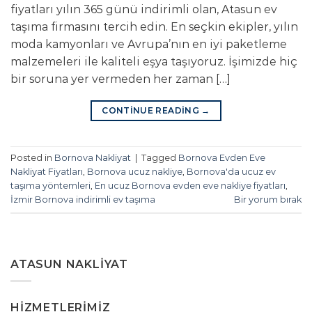
fiyatları yılın 365 günü indirimli olan, Atasun ev
taşıma firmasını tercih edin. En seçkin ekipler, yılın
moda kamyonları ve Avrupa’nın en iyi paketleme
malzemeleri ile kaliteli eşya taşıyoruz. İşimizde hiç
bir soruna yer vermeden her zaman […]
CONTINUE READING
→
Posted in
Bornova Nakliyat
|
Tagged
Bornova Evden Eve
Nakliyat Fiyatları
,
Bornova ucuz nakliye
,
Bornova'da ucuz ev
taşıma yöntemleri
,
En ucuz Bornova evden eve nakliye fiyatları
,
İzmir Bornova indirimli ev taşıma
Bir yorum bırak
ATASUN NAKLIYAT
HIZMETLERIMIZ