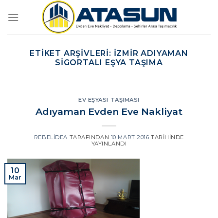
İçeriğe
atla
ETIKET ARŞIVLERI:
İZMIR ADIYAMAN
SIGORTALI EŞYA TAŞIMA
EV EŞYASI TAŞIMASI
Adıyaman Evden Eve Nakliyat
REBELIDEA
TARAFINDAN
10 MART 2016
TARIHINDE
YAYINLANDI
10
Mar