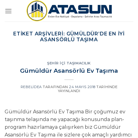
İçeriğe
atla
ETIKET ARŞIVLERI:
GÜMÜLDÜR’DE EN IYI
ASANSÖRLÜ TAŞIMA
ŞEHIR İÇI TAŞIMACILIK
Gümüldür Asansörlü Ev Taşıma
REBELIDEA
TARAFINDAN
24 MAYIS 2018
TARIHINDE
YAYINLANDI
Gümüldür Asansörlü Ev Taşıma Bir çoğumuz ev
taşınma telaşında ne yapacağı konusunda plan-
program hazırlamaya çalışırken biz Gümüldür
Asansörlü Ev Taşıma ile sizlere çok amaçlı yardımcı