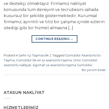
ve destekçi olmaktayız. Firmamız nakliyat
konusunda tüm deneyim ve tecrübesini sahada
kusursuz bir şekilde göstermektedir. Kurumsal
firmamız, ayrıntılı ve titiz bir çalışma içinde sizlerin
istediği gibi bir hizmet almasına […]
CONTINUE READING
→
Posted in
Şehir İçi Taşımacılık
|
Tagged
Gümüldür Asansörlü Ev
Taşıma
,
Gümüldür'de en iyi asansörlü taşıma
,
İzmir Gümüldür
asansörlü nakliyat
,
sigortalı ve asansörlü taşıma Gümüldür
Bir yorum bırak
ATASUN NAKLIYAT
HIZMETLERIMIZ