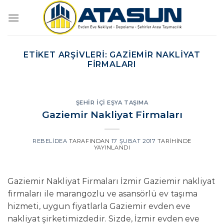
İçeriğe
atla
ETIKET ARŞIVLERI:
GAZIEMIR NAKLIYAT
FIRMALARI
ŞEHIR İÇI EŞYA TAŞIMA
Gaziemir Nakliyat Firmaları
REBELIDEA
TARAFINDAN
17 ŞUBAT 2017
TARIHINDE
YAYINLANDI
Gaziemir Nakliyat Firmaları İzmir Gaziemir nakliyat
firmaları ile marangozlu ve asansörlü ev taşıma
hizmeti, uygun fiyatlarla Gaziemir evden eve
nakliyat şirketimizdedir. Sizde, İzmir evden eve