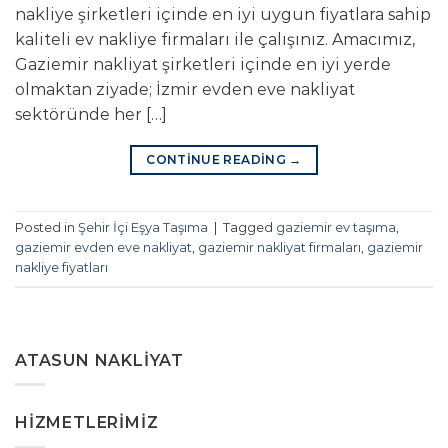
nakliye şirketleri içinde en iyi uygun fiyatlara sahip
kaliteli ev nakliye firmaları ile çalışınız. Amacımız,
Gaziemir nakliyat şirketleri içinde en iyi yerde
olmaktan ziyade; İzmir evden eve nakliyat
sektöründe her […]
CONTINUE READING
→
Posted in
Şehir İçi Eşya Taşıma
|
Tagged
gaziemir ev taşıma
,
gaziemir evden eve nakliyat
,
gaziemir nakliyat firmaları
,
gaziemir
nakliye fiyatları
ATASUN NAKLIYAT
HIZMETLERIMIZ