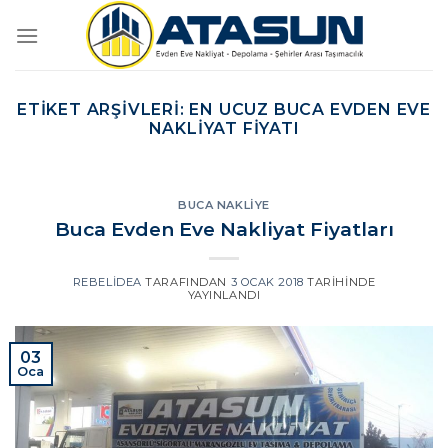
İçeriğe
atla
ETIKET ARŞIVLERI:
EN UCUZ BUCA EVDEN EVE
NAKLIYAT FIYATI
BUCA NAKLIYE
Buca Evden Eve Nakliyat Fiyatları
REBELIDEA
TARAFINDAN
3 OCAK 2018
TARIHINDE
YAYINLANDI
03
Oca