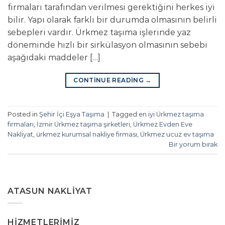
firmaları tarafından verilmesi gerektiğini herkes iyi
bilir. Yapı olarak farklı bir durumda olmasının belirli
sebepleri vardır. Ürkmez taşıma işlerinde yaz
döneminde hızlı bir sirkülasyon olmasının sebebi
aşağıdaki maddeler […]
CONTINUE READING
→
Posted in
Şehir İçi Eşya Taşıma
|
Tagged
en iyi Ürkmez taşıma
firmaları
,
İzmir Ürkmez taşıma şirketleri
,
Ürkmez Evden Eve
Nakliyat
,
ürkmez kurumsal nakliye firması
,
Ürkmez ucuz ev taşıma
Bir yorum bırak
ATASUN NAKLIYAT
HIZMETLERIMIZ