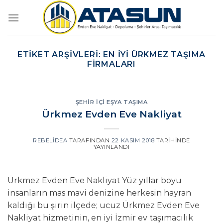
İçeriğe
atla
ETIKET ARŞIVLERI:
EN IYI ÜRKMEZ TAŞIMA
FIRMALARI
ŞEHIR İÇI EŞYA TAŞIMA
Ürkmez Evden Eve Nakliyat
REBELIDEA
TARAFINDAN
22 KASIM 2018
TARIHINDE
YAYINLANDI
Ürkmez Evden Eve Nakliyat Yüz yıllar boyu
insanların mas mavi denizine herkesin hayran
kaldığı bu şirin ilçede; ucuz Ürkmez Evden Eve
Nakliyat hizmetinin, en iyi İzmir ev taşımacılık