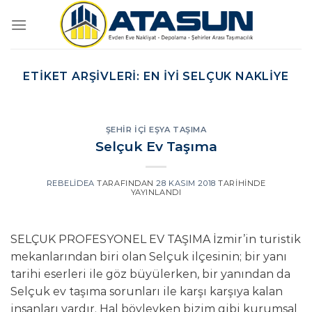
İçeriğe
atla
ETIKET ARŞIVLERI:
EN IYI SELÇUK NAKLIYE
ŞEHIR İÇI EŞYA TAŞIMA
Selçuk Ev Taşıma
REBELIDEA
TARAFINDAN
28 KASIM 2018
TARIHINDE
YAYINLANDI
SELÇUK PROFESYONEL EV TAŞIMA İzmir’in turistik
mekanlarından biri olan Selçuk ilçesinin; bir yanı
tarihi eserleri ile göz büyülerken, bir yanından da
Selçuk ev taşıma sorunları ile karşı karşıya kalan
insanları vardır. Hal böyleyken bizim gibi kurumsal