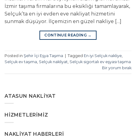
İzmir taşıma firmalarına bu eksikliği tamamlayarak,
Selçuk’ta en iyi evden eve nakliyat hizmetini
sunmak düşüyor. İlçemizin en güzel nakliye […]
CONTINUE READING
→
Posted in
Şehir İçi Eşya Taşıma
|
Tagged
En iyi Selçuk nakliye
,
Selçuk ev taşıma
,
Selçuk nakliyat
,
Selçuk sigortalı ev eşyası taşıma
Bir yorum bırak
ATASUN NAKLIYAT
HIZMETLERIMIZ
NAKLIYAT HABERLERI