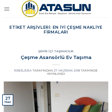
İçeriğe
atla
ETIKET ARŞIVLERI:
EN IYI ÇEŞME NAKLIYE
FIRMALARI
ŞEHIR İÇI TAŞIMACILIK
Çeşme Asansörlü Ev Taşıma
REBELIDEA
TARAFINDAN
27 HAZIRAN 2018
TARIHINDE
YAYINLANDI
27
Haz