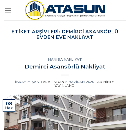
İçeriğe
atla
ETIKET ARŞIVLERI:
DEMIRCI ASANSÖRLÜ
EVDEN EVE NAKLIYAT
MANISA NAKLIYAT
Demirci Asansörlü Nakliyat
İBRAHIM ŞASI
TARAFINDAN
8 HAZIRAN 2020
TARIHINDE
YAYINLANDI
08
Haz