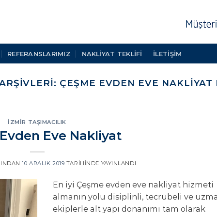
REFERANSLARIMIZ
NAKLIYAT TEKLIFI
İLETİŞİM
 ARŞIVLERI:
ÇEŞME EVDEN EVE NAKLIYAT 
İZMIR TAŞIMACILIK
Evden Eve Nakliyat
INDAN
10 ARALIK 2019
TARIHINDE YAYINLANDI
En iyi Çeşme evden eve nakliyat hizmeti
almanın yolu disiplinli, tecrübeli ve uzm
ekiplerle alt yapı donanımı tam olarak