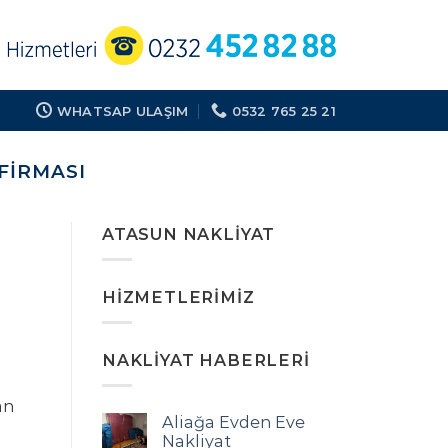
WHATSAP ULAŞIM
0532 765 25 21
FIRMASI
ATASUN NAKLIYAT
HIZMETLERIMIZ
NAKLIYAT HABERLERI
an
Aliağa Evden Eve
Nakliyat