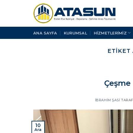
İçeriğe
atla
ANA SAYFA
KURUMSAL
HİZMETLERİMİZ
ETIKET
Çeşme 
İBRAHIM ŞASI
TARAF
10
Ara