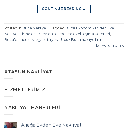
CONTINUE READING
→
Posted in
Buca Nakliye
|
Tagged
Buca Ekonomik Evden Eve
Nakliyat Firmaları
,
Buca'da talebelere özel taşıma ücretleri
,
Buca'da ucuz ev eşyası taşıma
,
Ucuz Buca nakliye firması
Bir yorum bırak
ATASUN NAKLIYAT
HIZMETLERIMIZ
NAKLIYAT HABERLERI
Aliağa Evden Eve Nakliyat