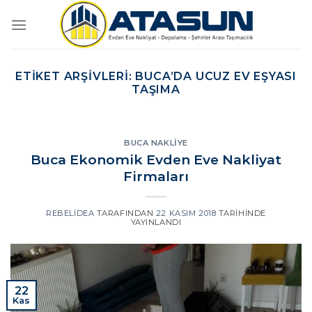
İçeriğe
atla
ETIKET ARŞIVLERI:
BUCA’DA UCUZ EV EŞYASI
TAŞIMA
BUCA NAKLIYE
Buca Ekonomik Evden Eve Nakliyat
Firmaları
REBELIDEA
TARAFINDAN
22 KASIM 2018
TARIHINDE
YAYINLANDI
22
Kas