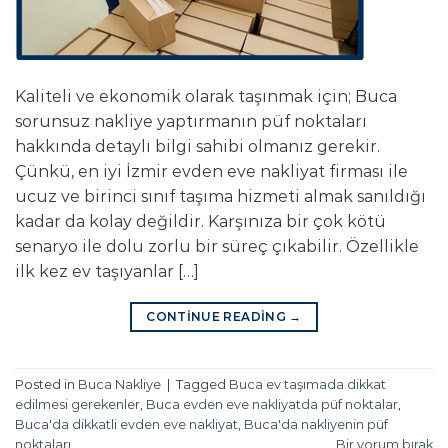
Kaliteli ve ekonomik olarak taşınmak için; Buca
sorunsuz nakliye yaptırmanın püf noktaları
hakkında detaylı bilgi sahibi olmanız gerekir.
Çünkü, en iyi İzmir evden eve nakliyat firması ile
ucuz ve birinci sınıf taşıma hizmeti almak sanıldığı
kadar da kolay değildir. Karşınıza bir çok kötü
senaryo ile dolu zorlu bir süreç çıkabilir. Özellikle
ilk kez ev taşıyanlar […]
CONTINUE READING
→
Posted in
Buca Nakliye
|
Tagged
Buca ev taşımada dikkat
edilmesi gerekenler
,
Buca evden eve nakliyatda püf noktalar
,
Buca'da dikkatli evden eve nakliyat
,
Buca'da nakliyenin püf
noktaları
Bir yorum bırak