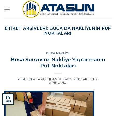
İçeriğe
atla
ETIKET ARŞIVLERI:
BUCA’DA NAKLIYENIN PÜF
NOKTALARI
BUCA NAKLIYE
Buca Sorunsuz Nakliye Yaptırmanın
Püf Noktaları
REBELIDEA
TARAFINDAN
14 KASIM 2018
TARIHINDE
YAYINLANDI
14
Kas