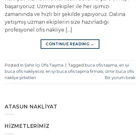
başarıyoruz. Uzman ekipler ile her işimizi
zamanında ve hızlı bir şekilde yapıyoruz. Dalına
yetişmiş uzman ekiplerin size hazırladığı
profesyonel ofis nakliye […]
CONTINUE READING
→
Posted in
Şehir İçi Ofis Taşıma
|
Tagged
buca ofis taşıma
,
en iyi
buca ofis nakliyecisi
,
en iyi buca ofis taşıma firması
,
izmir buca ofis
nakliye şirketleri
Bir yorum bırak
ATASUN NAKLIYAT
HIZMETLERIMIZ