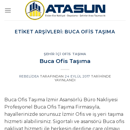
İçeriğe
atla
ETIKET ARŞIVLERI:
BUCA OFIS TAŞIMA
ŞEHIR İÇI OFIS TAŞIMA
Buca Ofis Taşıma
REBELIDEA
TARAFINDAN
24 EYLÜL 2017
TARIHINDE
YAYINLANDI
Buca Ofis Taşıma İzmir Asansörlü Büro Nakliyesi
Profesyonel Buca Ofis Taşıma Firmasıyla,
hayallerinizde sorunsuz İzmir Ofis ve iş yeri taşıma
hizmeti alabilirsiniz. Sigortalı ve asansörü Buca ofis
nakliyat hizmeti ile herkesin derdine çare olmayı