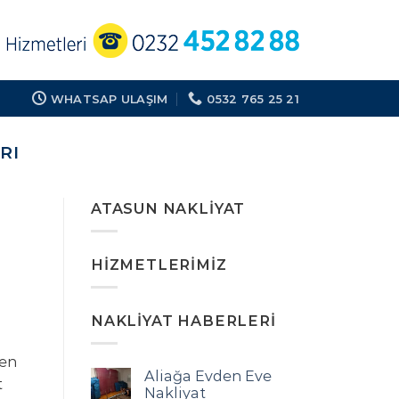
WHATSAP ULAŞIM
0532 765 25 21
RI
ATASUN NAKLIYAT
HIZMETLERIMIZ
NAKLIYAT HABERLERI
den
Aliağa Evden Eve
t
Nakliyat