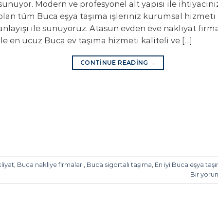
sunuyor. Modern ve profesyonel alt yapısı ile ihtiyacını
olan tüm Buca eşya taşıma işleriniz kurumsal hizmeti
anlayışı ile sunuyoruz. Atasun evden eve nakliyat firm
ile en ucuz Buca ev taşıma hizmeti kaliteli ve […]
CONTINUE READING
→
liyat
,
Buca nakliye firmaları
,
Buca sigortalı taşıma
,
En iyi Buca eşya taş
Bir yoru