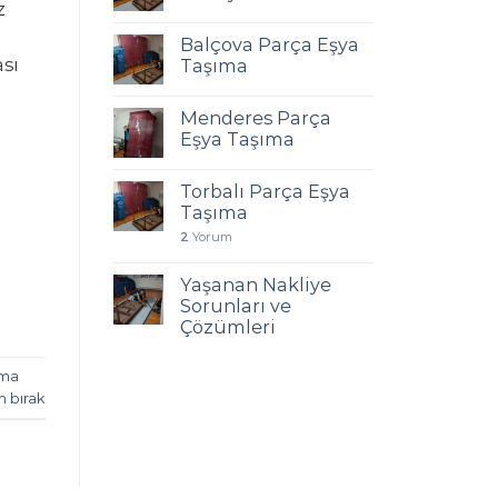
z
Balçova Parça Eşya
ası
Taşıma
Menderes Parça
Eşya Taşıma
Torbalı Parça Eşya
Taşıma
2
Yorum
Yaşanan Nakliye
Sorunları ve
Çözümleri
ıma
m bırak