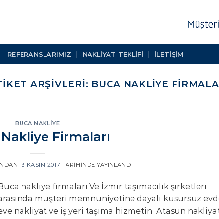
REFERANSLARIMIZ
NAKLIYAT TEKLIFI
İLETİŞİM
TIKET ARŞIVLERI:
BUCA NAKLIYE FIRMALA
BUCA NAKLIYE
Nakliye Firmaları
INDAN
13 KASIM 2017
TARIHINDE YAYINLANDI
Buca nakliye firmaları Ve İzmir taşımacılık şirketleri
arasında müşteri memnuniyetine dayalı kusursuz ev
eve nakliyat ve iş yeri taşıma hizmetini Atasun nakliya