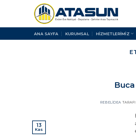
İçeriğe
atla
ANA SAYFA
KURUMSAL
HİZMETLERİMİZ
E
Buca 
REBELIDEA
TARAF
13
Kas