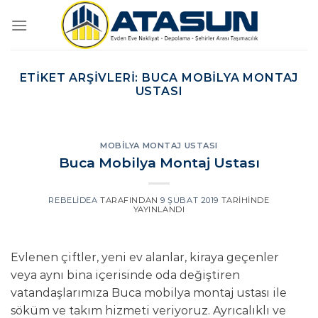
İçeriğe
atla
ETIKET ARŞIVLERI:
BUCA MOBILYA MONTAJ
USTASI
MOBILYA MONTAJ USTASI
Buca Mobilya Montaj Ustası
REBELIDEA
TARAFINDAN
9 ŞUBAT 2019
TARIHINDE
YAYINLANDI
Evlenen çiftler, yeni ev alanlar, kiraya geçenler
veya aynı bina içerisinde oda değiştiren
vatandaşlarımıza Buca mobilya montaj ustası ile
söküm ve takım hizmeti veriyoruz. Ayrıcalıklı ve