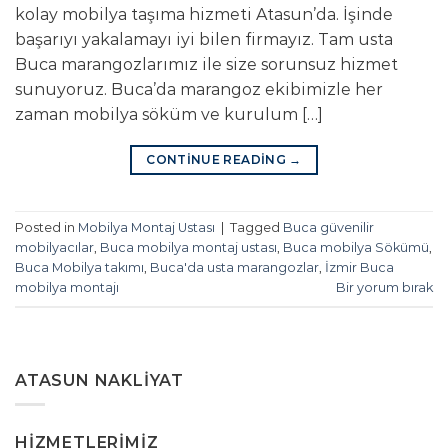
kolay mobilya taşıma hizmeti Atasun’da. İşinde
başarıyı yakalamayı iyi bilen firmayız. Tam usta
Buca marangozlarımız ile size sorunsuz hizmet
sunuyoruz. Buca’da marangoz ekibimizle her
zaman mobilya söküm ve kurulum […]
CONTINUE READING
→
Posted in
Mobilya Montaj Ustası
|
Tagged
Buca güvenilir
mobilyacılar
,
Buca mobilya montaj ustası
,
Buca mobilya Sökümü
,
Buca Mobilya takımı
,
Buca'da usta marangozlar
,
İzmir Buca
mobilya montajı
Bir yorum bırak
ATASUN NAKLIYAT
HIZMETLERIMIZ