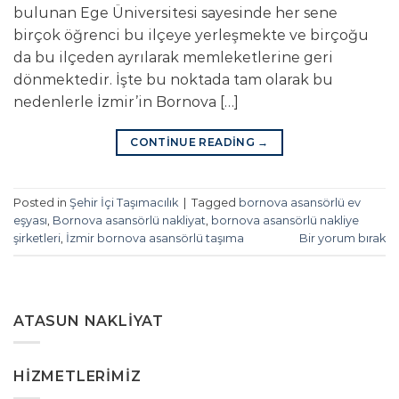
bulunan Ege Üniversitesi sayesinde her sene
birçok öğrenci bu ilçeye yerleşmekte ve birçoğu
da bu ilçeden ayrılarak memleketlerine geri
dönmektedir. İşte bu noktada tam olarak bu
nedenlerle İzmir’in Bornova […]
CONTINUE READING
→
Posted in
Şehir İçi Taşımacılık
|
Tagged
bornova asansörlü ev
eşyası
,
Bornova asansörlü nakliyat
,
bornova asansörlü nakliye
şirketleri
,
İzmir bornova asansörlü taşıma
Bir yorum bırak
ATASUN NAKLIYAT
HIZMETLERIMIZ