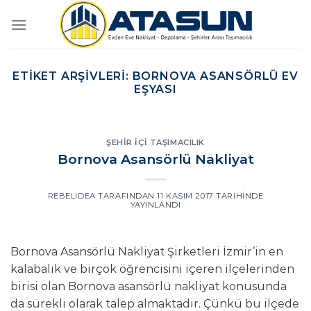
İçeriğe
atla
ETIKET ARŞIVLERI:
BORNOVA ASANSÖRLÜ EV
EŞYASI
ŞEHIR İÇI TAŞIMACILIK
Bornova Asansörlü Nakliyat
REBELIDEA
TARAFINDAN
11 KASIM 2017
TARIHINDE
YAYINLANDI
Bornova Asansörlü Nakliyat Şirketleri İzmir’in en
kalabalık ve birçok öğrencisini içeren ilçelerinden
birisi olan Bornova asansörlü nakliyat konusunda
da sürekli olarak talep almaktadır. Çünkü bu ilçede