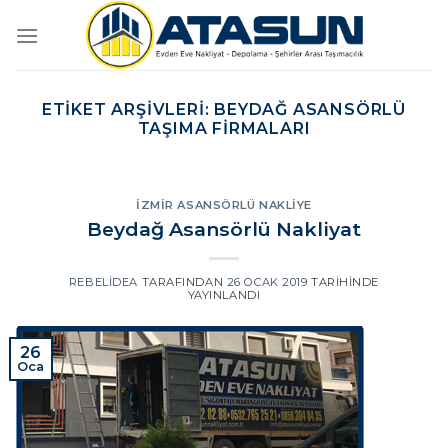
İçeriğe
atla
ETIKET ARŞIVLERI:
BEYDAĞ ASANSÖRLÜ
TAŞIMA FIRMALARI
İZMIR ASANSÖRLÜ NAKLIYE
Beydağ Asansörlü Nakliyat
REBELIDEA
TARAFINDAN
26 OCAK 2019
TARIHINDE
YAYINLANDI
26
Oca