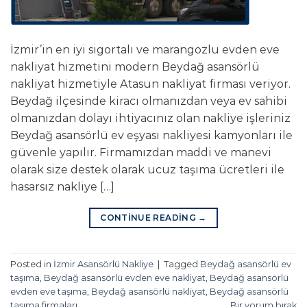
İzmir’in en iyi sigortalı ve marangozlu evden eve
nakliyat hizmetini modern Beydağ asansörlü
nakliyat hizmetiyle Atasun nakliyat firması veriyor.
Beydağ ilçesinde kiracı olmanızdan veya ev sahibi
olmanızdan dolayı ihtiyacınız olan nakliye işleriniz
Beydağ asansörlü ev eşyası nakliyesi kamyonları ile
güvenle yapılır. Firmamızdan maddi ve manevi
olarak size destek olarak ucuz taşıma ücretleri ile
hasarsız nakliye […]
CONTINUE READING
→
Posted in
İzmir Asansörlü Nakliye
|
Tagged
Beydağ asansörlü ev
taşıma
,
Beydağ asansörlü evden eve nakliyat
,
Beydağ asansörlü
evden eve taşıma
,
Beydağ asansörlü nakliyat
,
Beydağ asansörlü
taşıma firmaları
Bir yorum bırak