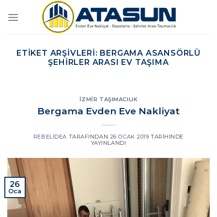
İçeriğe
atla
ETIKET ARŞIVLERI:
BERGAMA ASANSÖRLÜ
ŞEHIRLER ARASI EV TAŞIMA
İZMIR TAŞIMACILIK
Bergama Evden Eve Nakliyat
REBELIDEA
TARAFINDAN
26 OCAK 2019
TARIHINDE
YAYINLANDI
26
Oca