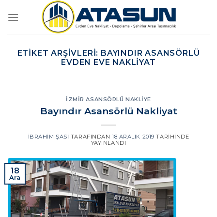
İçeriğe
atla
ETIKET ARŞIVLERI:
BAYINDIR ASANSÖRLÜ
EVDEN EVE NAKLIYAT
İZMIR ASANSÖRLÜ NAKLIYE
Bayındır Asansörlü Nakliyat
İBRAHIM ŞASI
TARAFINDAN
18 ARALIK 2019
TARIHINDE
YAYINLANDI
18
Ara