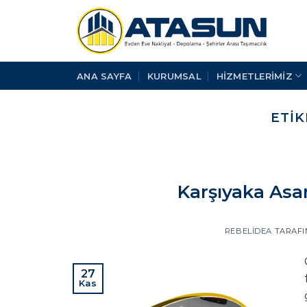
İçeriğe
atla
ANA SAYFA
KURUMSAL
HİZMETLERİMİZ
ETIK
Karşıyaka Asa
REBELIDEA
TARAF
27
Kas