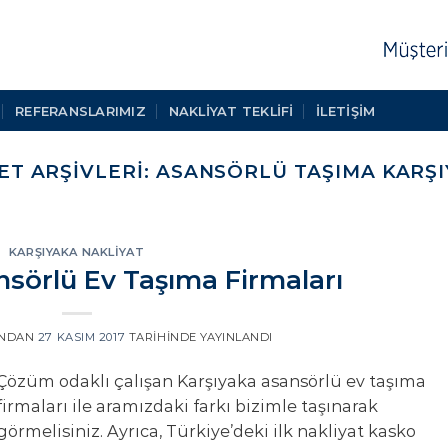
REFERANSLARIMIZ
NAKLIYAT TEKLIFI
İLETİŞİM
ET ARŞIVLERI:
ASANSÖRLÜ TAŞIMA KARŞI
KARŞIYAKA NAKLIYAT
nsörlü Ev Taşıma Firmaları
INDAN
27 KASIM 2017
TARIHINDE YAYINLANDI
Çözüm odaklı çalışan Karşıyaka asansörlü ev taşıma
firmaları ile aramızdaki farkı bizimle taşınarak
görmelisiniz. Ayrıca, Türkiye’deki ilk nakliyat kasko