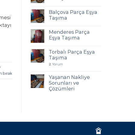
Balçova Parça Eşya
lmesi
Taşıma
ktayı
Menderes Parça
Eşya Taşıma
Torbalı Parça Eşya
Taşıma
2
Yorum
v
m bırak
Yaşanan Nakliye
Sorunları ve
Çözümleri