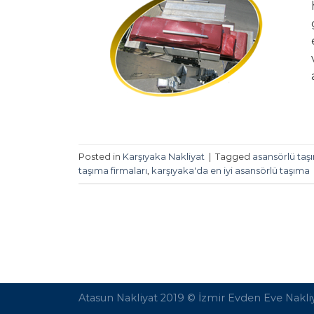
Posted in
Karşıyaka Nakliyat
|
Tagged
asansörlü taş
taşıma firmaları
,
karşıyaka'da en iyi asansörlü taşıma
Atasun Nakliyat 2019 ©
İzmir Evden Eve Nakli