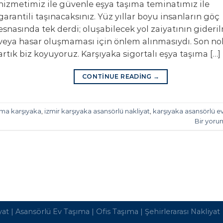
hizmetimiz ile güvenle eşya taşıma teminatımız ile
garantili taşınacaksınız. Yüz yıllar boyu insanların göç
esnasında tek derdi; oluşabilecek yol zaiyatının gideri
veya hasar oluşmaması için önlem alınmasıydı. Son no
artık biz koyuyoruz. Karşıyaka sigortalı eşya taşıma […]
CONTINUE READING
→
ıma karşıyaka
,
izmir karşıyaka asansörlü nakliyat
,
karşıyaka asansörlü e
Bir yoru
yat
|
Asansörlü Ev Taşıma
|
Ofis Taşıma
|
Şehirlerarası Nakliyat