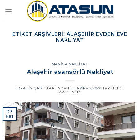
İçeriğe
atla
ETIKET ARŞIVLERI:
ALAŞEHIR EVDEN EVE
NAKLIYAT
MANISA NAKLIYAT
Alaşehir asansörlü Nakliyat
İBRAHIM ŞASI
TARAFINDAN
3 HAZIRAN 2020
TARIHINDE
YAYINLANDI
03
Haz