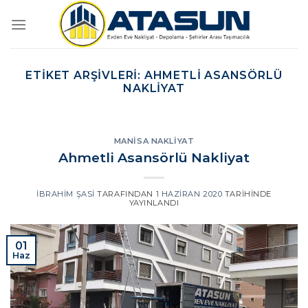
İçeriğe
atla
ETIKET ARŞIVLERI:
AHMETLI ASANSÖRLÜ
NAKLIYAT
MANISA NAKLIYAT
Ahmetli Asansörlü Nakliyat
İBRAHIM ŞASI
TARAFINDAN
1 HAZIRAN 2020
TARIHINDE
YAYINLANDI
01
Haz