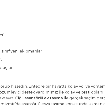
cü,
i sınıf yeni ekipmanlar
,
araçlar,
ı görüp hissedin. Entegre bir hayatta kolay yol ve yönte
çözümleyici destek yardımımız ile kolay ve pratik olanı
aktayız
. Çiğli asansörlü ev taşıma
ile gerçek seçim ger
in; İzmir’de asansörlü eşya taşıma konusunda uzman o