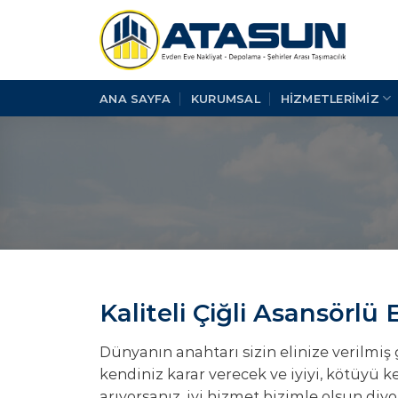
İçeriğe
atla
ANA SAYFA
KURUMSAL
HİZMETLERİMİZ
Kaliteli Çiğli Asansörlü
Dünyanın anahtarı sizin elinize verilmiş 
kendiniz karar verecek ve iyiyi, kötüyü ke
arıyorsanız, iyi hizmet bizimle olsun diy