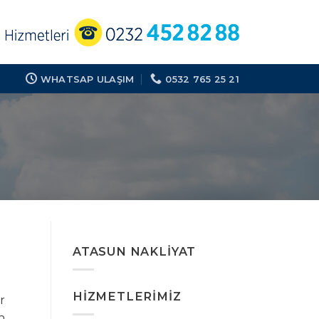
WHATSAP ULAŞIM
0532 765 25 21
ATASUN NAKLIYAT
HIZMETLERIMIZ
r
n