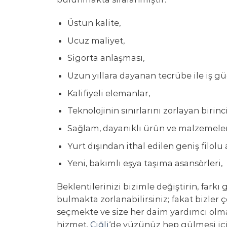
Üstün kalite,
Ucuz maliyet,
Sigorta anlaşması,
Uzun yıllara dayanan tecrübe ile iş gü
Kalifiyeli elemanlar,
Teknolojinin sınırlarını zorlayan birinc
Sağlam, dayanıklı ürün ve malzemeler
Yurt dışından ithal edilen geniş filolu 
Yeni, bakımlı eşya taşıma asansörleri,
Beklentilerinizi bizimle değiştirin, fark
bulmakta zorlanabilirsiniz; fakat bizler 
seçmekte ve size her daim yardımcı olm
hizmet.
Çiğli
‘de yüzünüz hep gülmesi iç