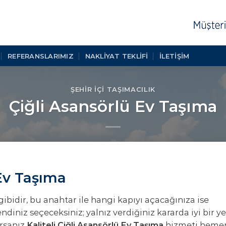
REFERANSLARIMIZ
NAKLIYAT TEKLIFI
İLETİŞİM
ŞEHIR İÇI TAŞIMACILIK
Çiğli Asansörlü Ev Taşıma
 Ev Taşıma
gibidir, bu anahtar ile hangi kapıyı açacağınıza ise
ndiniz seçeceksiniz; yalnız verdiğiniz kararda iyi bir ye
orsanız
Kaliteli Çiğli Asansörlü Ev Taşıma
hizmeti heme